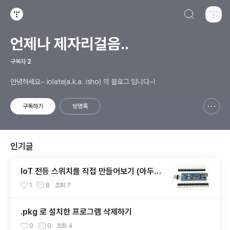
검색하기
티스토리
언제나 제자리걸음..
구독자
2
안녕하세요~ iolate(a.k.a. isho) 의 블로그 입니다~!
구독하기
방명록
신고하기 레이어
열기
인기글
IoT 전등 스위치를 직접 만들어보기 (아두이
노, BLE, HomeKit) 1탄
1
8
조회
7
.pkg 로 설치한 프로그램 삭제하기
0
0
조회
4