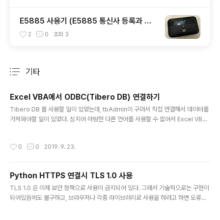
E5885 사용기 (E5885 통신사 등록과 테
더링 제한)
2
0
조회
3
기타
분류 전체보기
주요 글 목록
Excel VBA에서 ODBC(Tibero DB) 연결하기
글 내용
Tibero DB 를 사용할 일이 있었는데, tbAdmin이 구려서 직접 연결해서 데이터를
가져와야할 일이 있었다. 심지어 마땅한 다른 언어를 사용할 수 없어서 Excel VBA
로...... 윈도우 기준으로 ODBC를 시스템에 등록하고, 해당 드라이브를 이용해서 연
결하면 된다. 1. ODBC 등록ODBC 설치법은 인터넷에 검색하면 많이 나오지만, 인
작성시간
0
0
2019. 9. 23.
스톨러를 사용해서 등록하라고 하는데,,, 왠지 마음에 안들어서 수동등록함. 우선 필
요한 ODBC 파일은.. 검색하면 어디서 구할 수 있는지 잘 나온다. (tbAdmin 에는
없다., 서버를 소스코드(tar.gz)로 받았을 경우 client/win32/lib/libtbcli.dll, libt
Python HTTPS 연결시 TLS 1.0 사용
bcli.lib 에 있음) .lib도 필요한지 아닌지 잘 모르겠지만 일단..
글 내용
TLS 1.0 은 이제 보안 정책으로 사용이 금지되어 있다. 그래서 기술적으로는 구현이
되어있음에도 불구하고, 브라우저나 각종 라이브러리로 사용을 하려고 하면 오류가
난다. 크롬 기준 이러한 사이트에 접속하려고 하면 The connection to this site
uses TLS 1.0 (an obsolete protocol), RSA (an obsolete key exchang