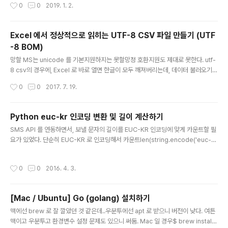
작성시간
0
0
2019. 1. 2.
e), 3DES_EDE_CBC with HMAC-SHA1 (an obsolete cipher). 이런 메시지
를 내면서 접속을 불허한다. 이런 사이트에 대해 Python 을 사용하여 요청을 보낼때
이를 굳이 우회하는 방법. 나의 경우 requests 라이브러리를 사용했는데, urllib3
Excel 에서 정상적으로 읽히는 UTF-8 CSV 파일 만들기 (UTF
라이브러리를 사용한다면 동일하다. urll..
-8 BOM)
글 내용
망할 MS는 unicode 를 기본지원하지는 못할망정 호환지원도 제대로 못한다. utf-
8 csv의 경우에, Excel 로 바로 열면 한글이 모두 깨져버리는데, 데이터 불러오기
등의 번거로운 방법을 통해 불러오더라도 깨지는 X같은 경우가 발생한다. 나도 웬만
작성시간
0
0
2017. 7. 19.
하면 cp949로 인코딩을 굳이 해줄텐데,, 웹에서 javascript 로 데이터를 생성하고
바로 내려받는지라, 어떻게 방법이 없이 MS에 대한 저주만 한가득 하고 있었는데....
------------------------------------------- UTF-8 BOM 을 통해 (반틈
Python euc-kr 인코딩 변환 및 길이 계산하기
만) 해결하였다. 방법은, 파일의 가장 앞에 \xef\xbb\xbf 혹은 \ufeff 을 넣어주면
글 내용
SMS API 를 연동하면서, 보낼 문자의 길이를 EUC-KR 인코딩에 맞게 카운트할 필
된다. 이제 Excel 에서 바로 열어도 한글이 깨지지 않는다. ..
요가 있었다. 단순히 EUC-KR 로 인코딩해서 카운트len(string.encode('euc-k
r'))해도 되긴 하지만, "뷁" 같이 EUC-KR 테이블에 없는 문자는 ? 로 치환 후 계산이
필요했음. 즉, 내가 원하는건1. EUC-KR 에 없는 문자는 ?로 치환하고2. EUC-KR
작성시간
0
0
2016. 4. 3.
인코딩에 맞게 글자수 카운트를 Python 2.7 에서! PHP 코드 및 원리는 http://de
v.epiloum.net/293 여기에 나와있으며, CP949 / EUC-KR 차이 등에 대해 상세
히 잘 설명되어 있다. 길이 자체는 위에 말한듯이 euc-kr 로 인코딩 후 카운트하면
[Mac / Ubuntu] Go (golang) 설치하기
되니 상관없고, 지원하지 않는 문자열을 ?로 만드는 과정..
글 내용
맥에선 brew 로 잘 깔았던 것 같은데..우분투에선 apt 로 받으니 버전이 낮다. 여튼
맥이고 우분투고 환경변수 설정 문제도 있으니 써둠. Mac 일 경우$ brew install