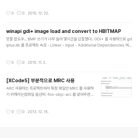
go Ubuntu 일 경우1. https://golang.org/dl/ 에서 해당하는 파일을 다운로드2.
$ sudo tar -C /usr/local -xzf go*******.tar.gz3. 환경변수 추가(/etc/.prof
작성시간
0
0
2015. 12. 22.
ile 혹은 ~/.profile)export GOROOT=/usr/local/goexport PATH=$PAT
H:$GOROOT/bin 일단 이렇게까지 하면 설치 및 사용은 잘 된다. GOPATH 설정
그런데 go get 등을 하려면 GOPATH 를 설정하라고 하면서 안됨.찾아보니 그냥
winapi gdi+ image load and convert to HBITMAP
다운받는 패키지를 ..
글 내용
망할 윈도우... BMP 쓰기가 너무 싫어 몇시간을 삽질했다.. GDI+ 를 사용하므로 gd
iplus.lib 를 프로젝트 속성 - Linker - Input - Additional Dependencies 에
넣어주고 #include using namespace Gdiplus; 를 코드 상단에 적어주자. HBI
TMAP LoadPNGToHBITMAP(LPWSTR res) {//http://www.codeprojec
작성시간
0
0
2015. 11. 2.
t.com/Articles/3537/Loading-JPG-PNG-resources-using-GDI//htt
p://blog.iolate.kr/204HRSRC imgResource = FindResource(NULL, re
s, L"PNG");if (!imgResource) return NULL; DW..
[XCode5] 부분적으로 MRC 사용
글 내용
ARC 사용하는 프로젝트에서 특정 파일만 MRC 를 사용하
기 위해서는컴파일 옵션에 -fno-objc-arc 를 넣어주면
된다. 근데 xcode5 로 올리고 나니Targets -> Build P
hases 로 이동하면... 없다!!! 컴파일러 옵션이 없고, 더블
작성시간
0
0
2013. 12. 15.
클릭해도 안된다. 그래서 검색해보니,, 답은 황당하다.. 오
른쪽 탭을 없애든지 뭐 기타 방법으로 창을 길게 만들어주
면 된다.그럼 숨어있던 컴파일러 옵션이 나타난다.. ㅡ_ㅡ...
저기에 -fno-objc-arc 를 넣어주면 됨.
의안내