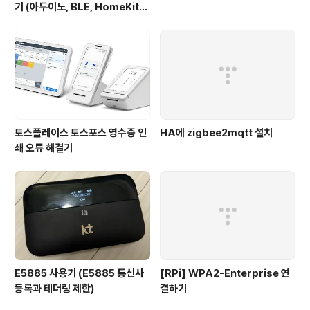
기 (아두이노, BLE, HomeKit) 1
탄
토스플레이스 토스포스 영수증 인
HA에 zigbee2mqtt 설치
쇄 오류 해결기
E5885 사용기 (E5885 통신사
[RPi] WPA2-Enterprise 연
등록과 테더링 제한)
결하기