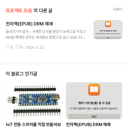
더보기
프로젝트 모음
의 다른 글
전자책(EPUB) DRM 해제
글 내용
들어가기에 앞서,- 구매한 도서를 본인의 능력으로 직접 D
RM을 해제한 경우는 국내법상 합법으로 알고 있습니다.-
다른 사람이 도와주거나 대신 해제해준 경우 불법입니다.-
0
0
2026. 2. 22.
구매가 아닌 대여 도서의 해제도 당연히 불법이겠죠?이 글
은 작업의 기록이지 세부 내용이나 방법은 다루지 않습니
다.솔직히 난 종이책이든 이북이든 책을 잘 읽지 않는다.그
렇지만, 우연히 지인의 이북 리더기를 보았는데 갖고 싶다
는 생각이 들었다.모델명은 물어보지 않았지만, 아마 오닉
이 블로그 인기글
스 포크6 인 것 같은데,, 가볍고 생각보다 빠른 화면 전환...
그래서 어떤 제품이 있을까 뒤적이다가, 뜬금없이 epub d
rm 에 꽂혔다.이북리더를 산들, drm 에 묶인 전자책을 전
용 뷰어앱으로만 보고 싶진 않았거든.옛날 옛적에 리디북
스의 DRM 해제에 대한 ..
IoT 전등 스위치를 직접 만들어보
전자책(EPUB) DRM 해제