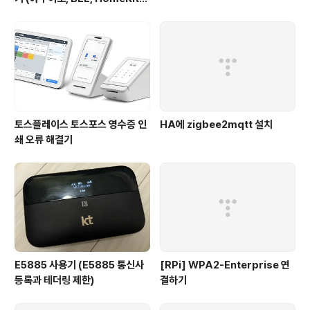
탄
토스플레이스 토스포스 영수증 인
HA에 zigbee2mqtt 설치
쇄 오류 해결기
E5885 사용기 (E5885 통신사
[RPi] WPA2-Enterprise 연
등록과 테더링 제한)
결하기