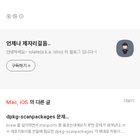
(새창열림)
로그 정보
언제나 제자리걸음..
안녕하세요~ iolate(a.k.a. isho) 의 블로그 입니다~!
구독하기
더보기
Mac, iOS
의 다른 글
dpkg-scanpackages 문제...
글 내용
brew 를 설치하면서 macports 를 옮겼는데예상치 못한 문제가 생겨났다..ㅠ
ㅠ 레포지토리를 만들때 필요한 dpkg-scanpackages 가 제대로 작동이 안
되는 것..dpkg-scanpackages 는 perl 스크립트 인데 이 스크립트에서 필