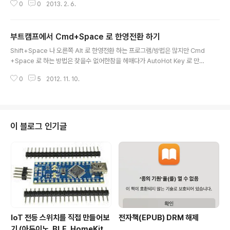
0
0
2013. 2. 6.
요한 Dpkg 모듈이 제대로 로드가 안되는 문제였다. brew 로 설치된 dpkg 의
원본 디렉토리 하위에 보면 Dpkg.pm 파일이 있고 이 경로를Perl 의 include
폴더에 포함시켜 주면서 일단은 해결.여기까지도 상당한 시간이 걸렸는데, 짜증
부트캠프에서 Cmd+Space 로 한영전환 하기
나게 그다음 sha256sum 이 실행이 안되는 문제 발생. macports 가 설치한
글 내용
sha256sum 을 찾아보니(/opt/local/libexec/gnubin/)자기 자신을 링크
Shift+Space 나 오른쪽 Alt 로 한영전환 하는 프로그램/방법은 많지만 Cmd
하는 파일일 뿐, 원본을 찾..
+Space 로 하는 방법은 찾을수 없어한참을 헤매다가 AutoHot Key 로 만들
었음. 하는김에 복사, 붙여넣기 등의 기능들도 Command 키에 매핑해놓고 쓰
0
5
2012. 11. 10.
는중.윈도우7에서 아주 잘 작동한다~ㅋ 무설치 버젼.사용시 트레이에 아이콘이
뜨며 따로 로그인시 시작기능은 안넣어 놨으니 시작프로그램에 넣어놓고 쓰면
된다. 매핑해논 기능들은1. Cmd+Space -> 한영전환2. Cmd+(w,z,x,c,v,
n,t,f,a,s,o,h,p) -> Control+~~~3. Cmd+q -> Alt + F4 그리고 이건 Aut
oHot Key Script 파일. 파일 다운받기 싫으면 밑에 더보기... #space::Send
이 블로그 인기글
{vk15}#..
IoT 전등 스위치를 직접 만들어보
전자책(EPUB) DRM 해제
기 (아두이노, BLE, HomeKit) 1