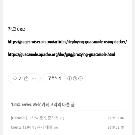
참고 URL:
https://pages.wiserain.com/articles/deploying-guacamole-using-docker/
https://guacamole.apache.org/doc/gug/proxying-guacamole.html
3
구독하기
'
Linux, Server, Web
' 카테고리의 다른 글
[OpenVPN] ID / PW 로 인증하기
2019.03.06
(1)
Ubuntu 18.04 NIS 문제 해결
2019.02.18
(0)