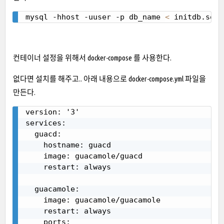
mysql -hhost -uuser -p db_name 
<
 initdb.sql
Copy
컨테이너 설정을 위해서 docker-compose 를 사용한다.
없다면 설치를 해주고.. 아래 내용으로 docker-compose.yml 파일을
만든다.
version: '3'

Copy
services:

  guacd:

    hostname: guacd

    image: guacamole/guacd

    restart: always

  guacamole:

    image: guacamole/guacamole

    restart: always

    ports:
