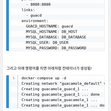
      - 8080:8080

    links:

      - guacd

    environment:

      GUACD_HOSTNAME: guacd

      MYSQL_HOSTNAME: DB_HOST

      MYSQL_DATABASE: DB_DATABASE

      MYSQL_USER: DB_USER

      MYSQL_PASSWORD: DB_PASSWORD
그리고 아래 명령어를 치면 아래처럼 컨테이너가 생성됨!
docker-compose up -d

Copy
Creating network "guacamole_default" wit
Creating guacamole_guacd_1 ...

Creating guacamole_guacd_1 ... done

Creating guacamole_guacamole_1 ...

Creating guacamole_guacamole_1 ... done