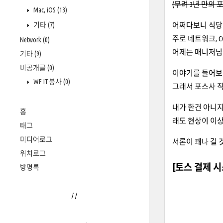
(무려 3년 만의 
Mac, iOS
(13)
기타
(7)
어쩌다보니 식당
주로 네트워크, 
Network
(0)
어제는 매니저님
기타
(9)
비공개글
(0)
이야기를 들어보니
WF IT봉사
(0)
그래서 포스사 
내가 한건 아니지
홈
래도 현상이 이
태그
미디어로그
서론이 꽤나 길 것
위치로그
[토스 결제 
방명록
/
/