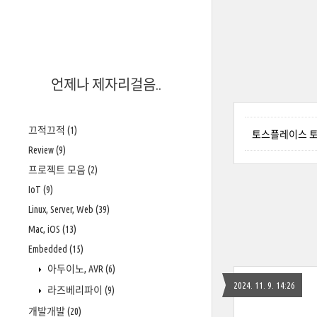
언제나 제자리걸음..
끄적끄적
(1)
토스플레이스 토
Review
(9)
프로젝트 모음
(2)
IoT
(9)
Linux, Server, Web
(39)
Mac, iOS
(13)
Embedded
(15)
아두이노, AVR
(6)
2024. 11. 9. 14:26
라즈베리파이
(9)
개발개발
(20)