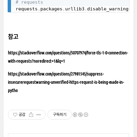
# requests
requests
.
packages
.
urllib3
.
disable_warnings
(
r
참고
https://stackoverflow.com/questions/50707974/force-tls-1-0-connection-
with-requests?noredirect=1&lq=1
https://stackoverflow.com/questions/27981545/suppress-
insecurerequestwarning-unverified-https-request-is-being-made-in-
pytho
공감
구독하기